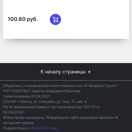
100.80 руб.
К началу страницы
Общество с ограниченной ответственностью «Е-Медикал Групп»
УНП 193527837, зарегистрировано Минским
горисполкомом 01.04.2021
220090 г. Минск, ул. Олешева, д.1, пом. 7н, каб. 4
Регистрационный номер в торговом реестре 723773 от
06.08.2024г.
© Все права защищены. Информация сайта защищена законом об
авторских правах.
Разработано в
АЛЬФА Системс