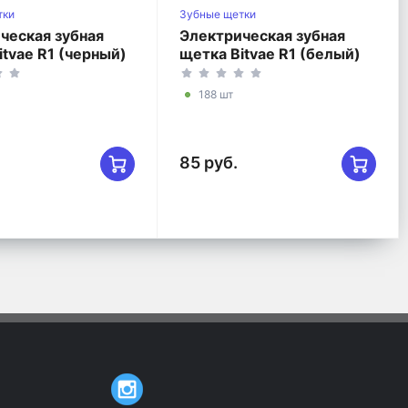
тки
Зубные щетки
ческая зубная
Электрическая зубная
itvae R1 (черный)
щетка Bitvae R1 (белый)
188 шт
85 руб.