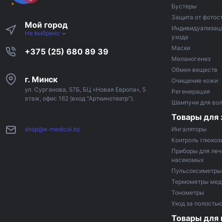
Бустеры
Защита от фотос
Мой город
Индивидуализац
Не выбрано
ухода
Маски
+375 (25) 680 89 39
Меланогенез
Обмен веществ
г. Минск
Очищение кожи
ул. Сурганова, 57Б, БЦ «Новая Европа», 5
Регенерация
этаж, офис 162 (вход "Арткинотеатр").
Шампуни для во
Товары для 
shop@e-medical.by
Ингаляторы
Контроль глюкоз
Приборы для леч
насекомых
Пульсоксиметры
Термометры мед
Тонометры
Уход за полостью
Товары для