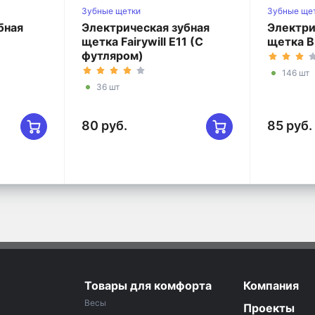
Зубные щетки
Зубные ще
бная
Электрическая зубная
Электри
1
щетка Fairywill E11 (C
щетка B
футляром)
146 шт
36 шт
80 руб.
85 руб.
Товары для комфорта
Компания
Весы
Проекты