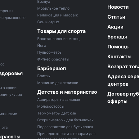
Воздух
Новости
Мобильное тепло
тарения
Релаксация и массаж
Статьи
ия домашнего
Сон и отдых
Акции
Товары для спорта
Бренды
Восстановление мышц
Йога
Помощь
Пульсометры
Контакты
Фитнес браслеты
лос
Возврат тов
Барбершоп
здоровья
Адреса сер
Бритвы
Машинки для стрижки
центров
ы в крови
Детство и материнство
Договор пу
ения укусов
Аспираторы назальные
оферты
Молокоотсосы
Термометры детские
ицинские
Стерилизаторы для бутылочек
Подогреватели для бутылочек
 рта
Принадлежности к товарам для
 красоты