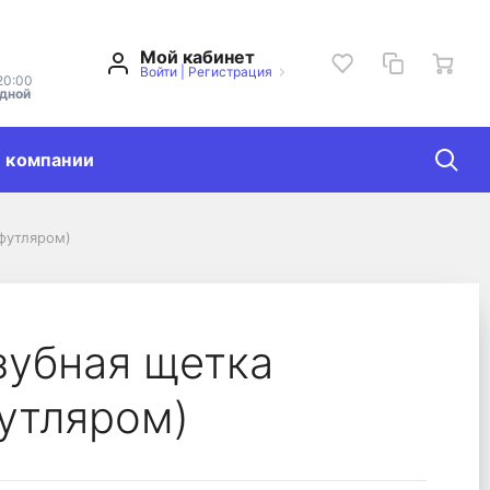
Мой кабинет
Войти
|
Регистрация
20:00
одной
 компании
 футляром)
C футляром)
зубная щетка
 футляром)