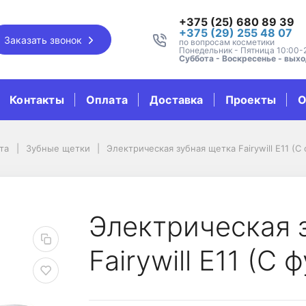
+375 (25) 680 89 39
+375 (29) 255 48 07
Заказать звонок
по вопросам косметики
Понедельник - Пятница 10:00-
Суббота - Воскресенье - вых
Контакты
Оплата
Доставка
Проекты
О
та
Зубные щетки
Электрическая зубная щетка Fairywill E11 (C
щетка Fairywill E11 (
Электрическая 
Fairywill E11 (C