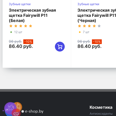
Зубные щетки
Зубные щетки
Электрическая зубная
Электрическая зу
щетка Fairywill P11
щетка Fairywill P1
(Белая)
(Черная)
12 шт
7 шт
96 руб.
96 руб.
-10%
-10%
86.40 руб.
86.40 руб.
Косметика
Антиоксиданты