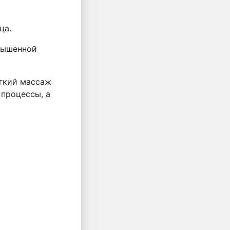
ца.
овышенной
егкий массаж
процессы, а