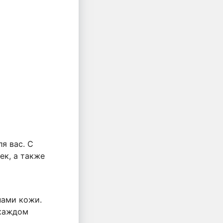
я вас. С
ек, а также
пами кожи.
 каждом