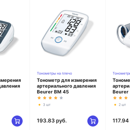
Тонометры на плечо
Тонометр
змерения
Тонометр для измерения
Тономе
давления
артериального давления
артери
Beurer BM 45
Beurer
3 шт
2 шт
193.83 руб.
117.94