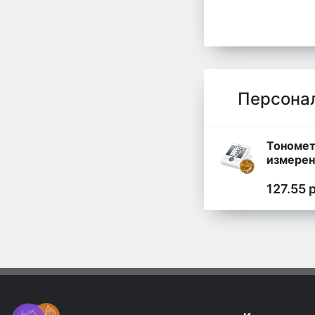
Персона
Тономет
измерен
артериа
давлени
127.55 
BM 28 (
сетевог
адаптер