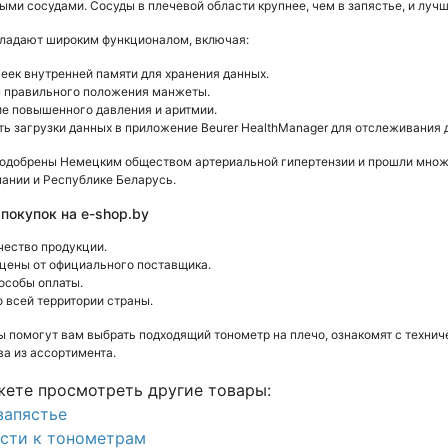
ми сосудами. Сосуды в плечевой области крупнее, чем в запястье, и лучш
бладают широким функционалом, включая:
чеек внутренней памяти для хранения данных.
 правильного положения манжеты.
е повышенного давления и аритмии.
ь загрузки данных в приложение Beurer HealthManager для отслеживания 
 одобрены Немецким обществом артериальной гипертензии и прошли множе
мании и Республике Беларусь.
окупок на e-shop.by
чество продукции.
цены от официального поставщика.
особы оплаты.
о всей территории страны.
ы помогут вам выбрать подходящий тонометр на плечо, ознакомят с техн
а из ассортимента.
ете просмотреть другие товары:
запястье
сти к тонометрам