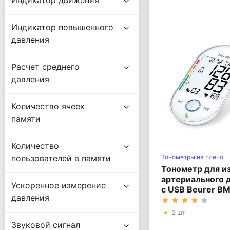
Индикатор движения
Индикатор повышенного
давления
Расчет среднего
давления
Количество ячеек
памяти
Количество
пользователей в памяти
Тонометры на плечо
Тонометр для и
артериального 
Ускоренное измерение
c USB Beurer BM
давления
2 шт
Звуковой сигнал