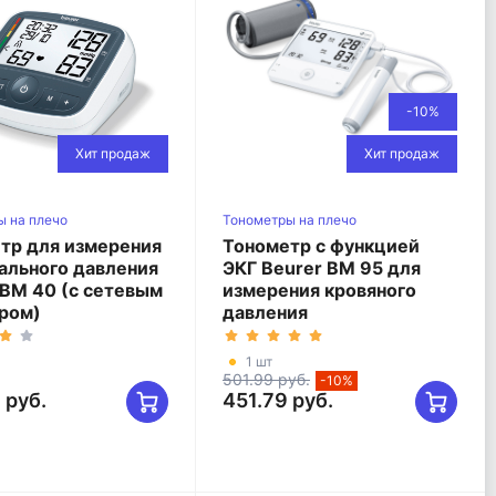
-10%
Хит продаж
Хит продаж
ы на плечо
Тонометры на плечо
тр для измерения
Тонометр с функцией
ального давления
ЭКГ Beurer BM 95 для
 BM 40 (с сетевым
измерения кровяного
ром)
давления
1 шт
501.99 руб.
-10%
 руб.
451.79 руб.