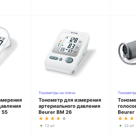
Тонометры на плечо
Тонометр
змерения
Тонометр для измерения
Тономе
давления
артериального давления
голосо
 55
Beurer BM 26
Beurer
13 шт
23 шт