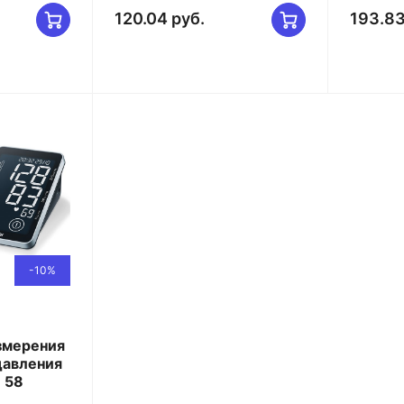
120.04 руб.
193.83
-10%
змерения
давления
 58