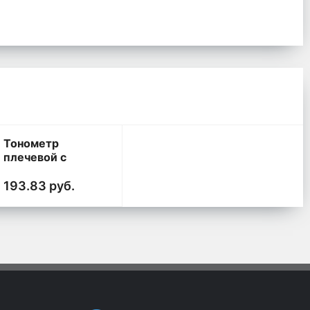
Тонометр
плечевой с
голосовым
выводом Beurer
193.83 руб.
BM 49