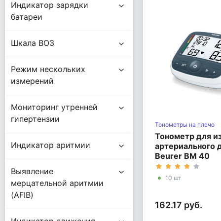
Индикатор зарядки
батареи
Шкала ВОЗ
Режим нескольких
измерений
Мониторинг утренней
гипертензии
Тонометры на плечо
Тонометр для и
Индикатор аритмии
артериального 
Beurer BM 40
Выявление
10 шт
мерцательной аритмии
(AFIB)
162.17 руб.