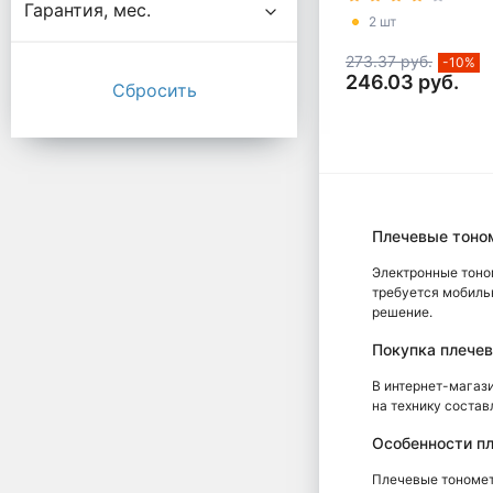
Гарантия, мес.
2 шт
273.37 руб.
-10%
246.03 руб.
Плечевые тоно
Электронные тоно
требуется мобиль
решение.
Покупка плечев
В интернет-магаз
на технику состав
Особенности п
Плечевые тономет