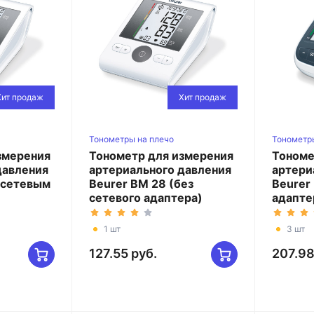
Хит продаж
Хит продаж
Тонометры на плечо
Тонометр
змерения
Тонометр для измерения
Тономе
давления
артериального давления
артери
с сетевым
Beurer BM 28 (без
Beurer
сетевого адаптера)
адапте
1 шт
3 шт
127.55 руб.
207.98