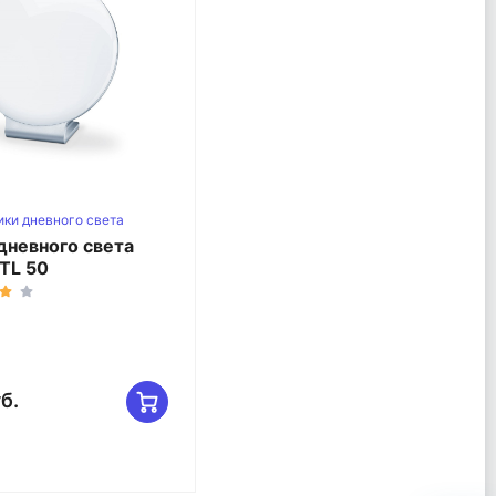
ки дневного света
дневного света
 TL 50
б.