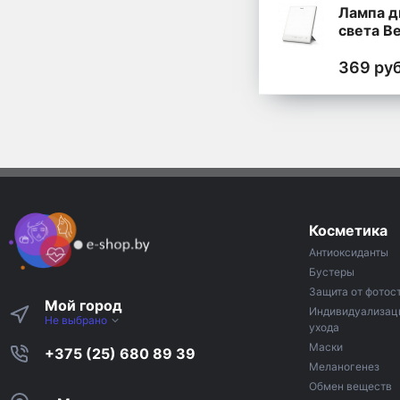
Лампа д
света Be
Perfect 
369 ру
Косметика
Антиоксиданты
Бустеры
Защита от фотос
Мой город
Индивидуализац
Не выбрано
ухода
Маски
+375 (25) 680 89 39
Меланогенез
Обмен веществ