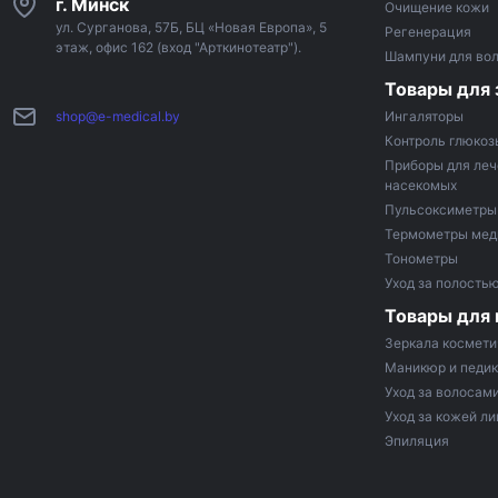
г. Минск
Очищение кожи
ул. Сурганова, 57Б, БЦ «Новая Европа», 5
Регенерация
этаж, офис 162 (вход "Арткинотеатр").
Шампуни для во
Товары для 
shop@e-medical.by
Ингаляторы
Контроль глюкоз
Приборы для леч
насекомых
Пульсоксиметры
Термометры мед
Тонометры
Уход за полостью
Товары для
Зеркала космети
Маникюр и педи
Уход за волосам
Уход за кожей ли
Эпиляция