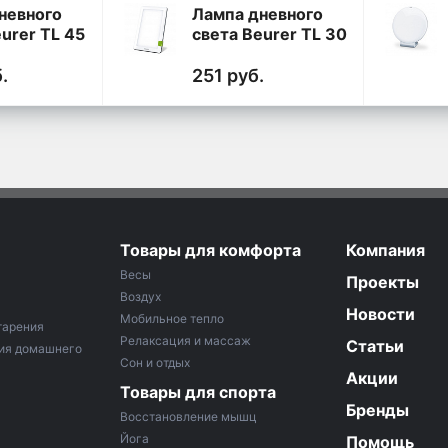
невного
Лампа дневного
urer TL 45
света Beurer TL 30
Day
б.
251 руб.
Товары для комфорта
Компания
Весы
Проекты
Воздух
Новости
Мобильное тепло
тарения
Релаксация и массаж
Статьи
ия домашнего
Сон и отдых
Акции
Товары для спорта
Бренды
Восстановление мышц
Йога
Помощь