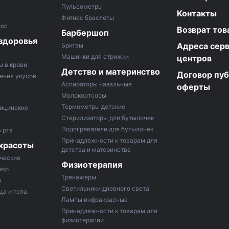
Пульсометры
Контакты
Фитнес браслеты
лос
Возврат тов
Барбершоп
здоровья
Адреса сер
Бритвы
Машинки для стрижки
центров
ы в крови
Детство и материнство
Договор пу
ения укусов
Аспираторы назальные
оферты
Молокоотсосы
Термометры детские
ицинские
Стерилизаторы для бутылочек
Подогреватели для бутылочек
 рта
Принадлежности к товарам для
 красоты
детства и материнства
ческие
Физиотерапия
кюр
Тренажеры
и
Светильники дневного света
ца и тела
Лампы инфракрасные
Принадлежности к товарам для
физиотерапии