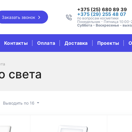
+375 (25) 680 89 39
+375 (29) 255 48 07
Заказать звонок
по вопросам косметики
Понедельник - Пятница 10:00-
Суббота - Воскресенье - вых
Контакты
Оплата
Доставка
Проекты
О
ета
о света
Выводить по 16
ки дневного света