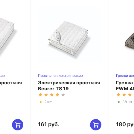
кие
Простыни электрические
Грелки дл
простыня
Электрическая простыня
Грелка 
Beurer TS 19
FWM 4
2 шт
38 шт
161 руб.
180 ру