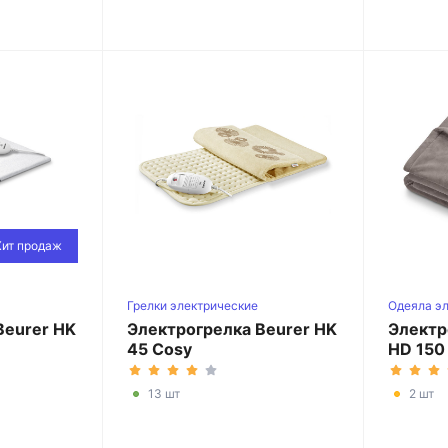
Хит продаж
Грелки электрические
Одеяла э
классические
Beurer HK
Электрогрелка Beurer HK
Электр
45 Cosy
HD 150
13 шт
2 шт