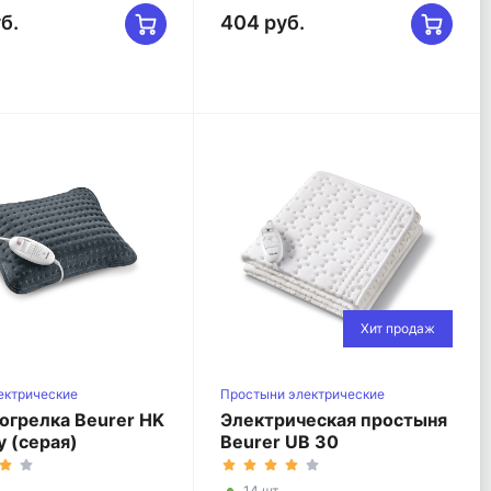
б.
404 руб.
Хит продаж
ектрические
Простыни электрические
ские
огрелка Beurer HK
Электрическая простыня
y (серая)
Beurer UB 30
14 шт