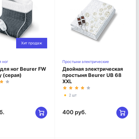
Хит продаж
я ног
Простыни электрические
 для ног Beurer FW
Двойная электрическая
y (серая)
простыня Beurer UB 68
XXL
2 шт
б.
400 руб.