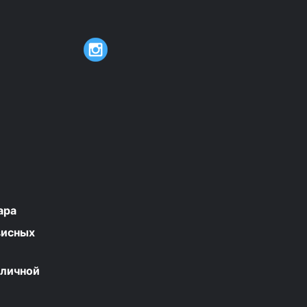
ара
висных
бличной