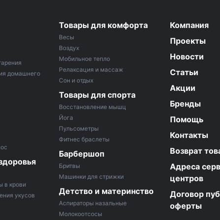
Товары для комфорта
Компания
Весы
Проекты
Воздух
Новости
Мобильное тепло
тарения
Релаксация и массаж
Статьи
ия домашнего
Сон и отдых
Акции
Товары для спорта
Бренды
Восстановление мышц
Йога
Помощь
Пульсометры
Контакты
Фитнес браслеты
лос
Возврат тов
Барбершоп
здоровья
Адреса сер
Бритвы
Машинки для стрижки
центров
ы в крови
Детство и материнство
Договор пу
ения укусов
Аспираторы назальные
оферты
Молокоотсосы