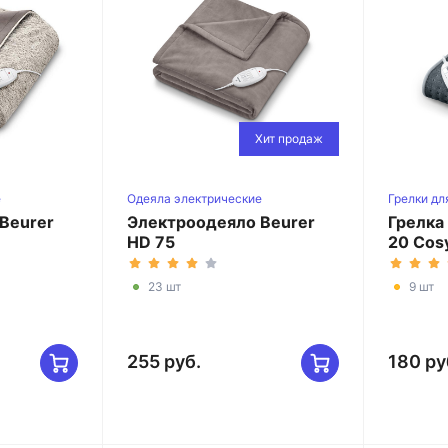
Хит продаж
е
Одеяла электрические
Грелки дл
Beurer
Электроодеяло Beurer
Грелка
HD 75
20 Cos
23 шт
9 шт
255 руб.
180 ру