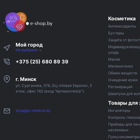
Косметика
Антиоксиданты
Бустеры
Защита от фотос
Мой город
Индивидуализац
Не выбрано
ухода
Маски
+375 (25) 680 89 39
Меланогенез
Обмен веществ
г. Минск
Очищение кожи
ул. Сурганова, 57Б, БЦ «Новая Европа», 5
Регенерация
этаж, офис 162 (вход "Арткинотеатр").
Шампуни для во
Товары для 
shop@e-medical.by
Ингаляторы
Контроль глюкоз
Приборы для леч
насекомых
Пульсоксиметры