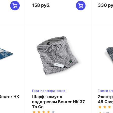
158 руб.
330 ру
Грелки электрические
Грелки эл
специальные
классиче
Beurer HK
Шарф-хомут с
Электр
подогревом Beurer HK 37
48 Cos
To Go
1 шт