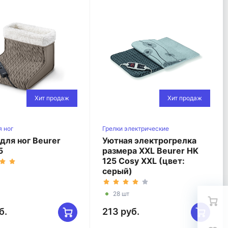
Хит продаж
Хит продаж
я ног
Грелки электрические
классические
для ног Beurer
Уютная электрогрелка
5
размера XXL Beurer HK
125 Cosy XXL (цвет:
серый)
28 шт
б.
213 руб.