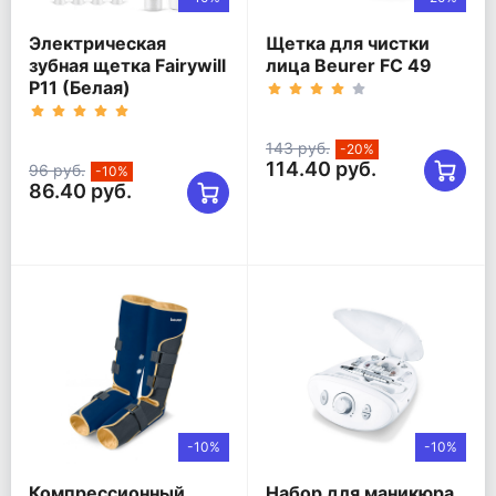
Электрическая
Щетка для чистки
зубная щетка Fairywill
лица Beurer FC 49
P11 (Белая)
143 руб.
-20%
114.40 руб.
96 руб.
-10%
86.40 руб.
-10%
-10%
Компрессионный
Набор для маникюра