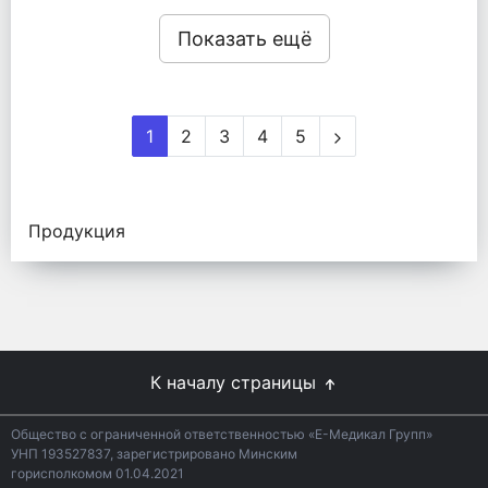
Показать ещё
1
2
3
4
5
Продукция
К началу страницы
Общество с ограниченной ответственностью «Е-Медикал Групп»
УНП 193527837, зарегистрировано Минским
горисполкомом 01.04.2021