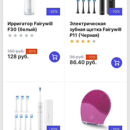
-20%
-10%
Ирригатор Fairywill
Электрическая
F30 (белый)
зубная щетка Fairywill
P11 (Черная)
160 руб.
-20%
128 руб.
96 руб.
-10%
86.40 руб.
-10%
-20%