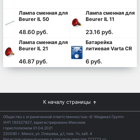
Лампа сменная для
Лампа сменная для
Beurer IL 50
Beurer IL 11
48.60 руб.
23.16 руб.
Лампа сменная для
Батарейка
Beurer IL 21
литиевая Varta CR
2032 (Элемент
питания)
46.87 руб.
6 руб.
К началу страницы
Общество с ограниченной ответственностью «Е-Медикал Групп»
УНП 193527837, зарегистрировано Минским
горисполкомом 01.04.2021
220090 г. Минск, ул. Олешева, д.1, пом. 7н, каб. 4
Регистрационный номер в торговом реестре 723773 от