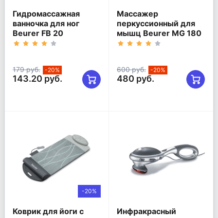
Гидромассажная
Массажер
ванночка для ног
перкуcсионный для
Beurer FB 20
мышц Beurer MG 180
179 руб.
600 руб.
-20%
-20%
143.20 руб.
480 руб.
-20%
Коврик для йоги с
Инфракрасный