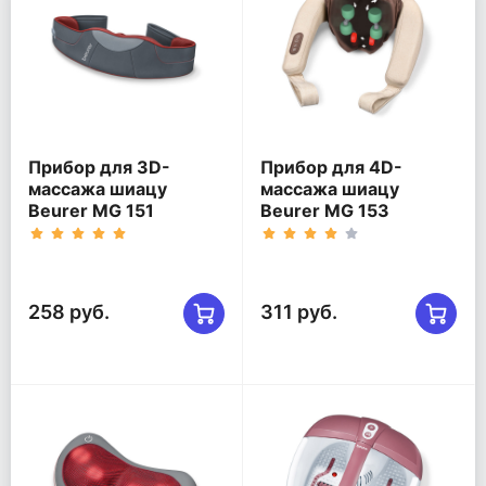
Прибор для 3D-
Прибор для 4D-
массажа шиацу
массажа шиацу
Beurer MG 151
Beurer MG 153
258 руб.
311 руб.