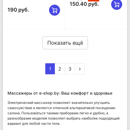
150.40 руб.
190 руб.
Показать ещё
1
2
3
Массажеры от e-shop.by: Ваш комфорт и здоровье
Электрический массажер позволяет значительно улучшить
самочувствие и является отличной альтернативой посещению
салона. Пользоваться такими приборами легко и удобно, а
разнообразие моделей позволяет выбрать наиболее подходящий
вариант для любой части тела.