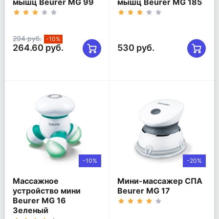
мышц Beurer MG 99
мышц Beurer MG 185
294 руб.
-10%
264.60 руб.
530 руб.
-10%
-20%
Массажное
Мини-массажер СПА
устройство мини
Beurer MG 17
Beurer MG 16
Зеленый