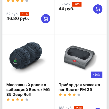
55 руб.
-20%
44 руб.
52 руб.
-10%
46.80 руб.
-20%
Массажный ролик с
Прибор для массажа
вибрацией Beurer MG
ног Beurer FM 39
35 Deep Roll
188 руб.
-20%