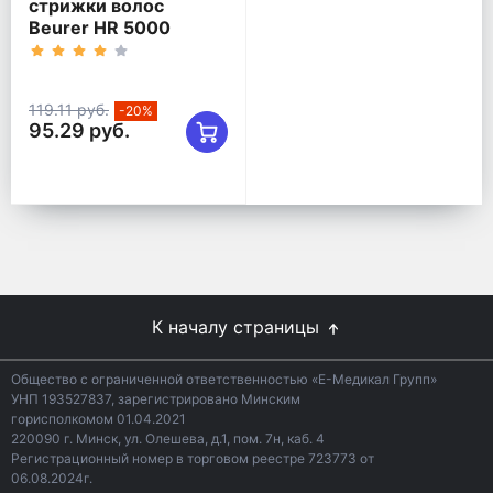
стрижки волос
Beurer HR 5000
119.11 руб.
-20%
95.29 руб.
К началу страницы
Общество с ограниченной ответственностью «Е-Медикал Групп»
УНП 193527837, зарегистрировано Минским
горисполкомом 01.04.2021
220090 г. Минск, ул. Олешева, д.1, пом. 7н, каб. 4
Регистрационный номер в торговом реестре 723773 от
06.08.2024г.