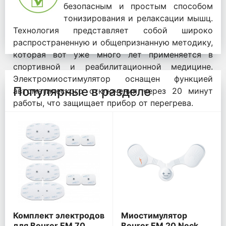
безопасным и простым способом
тонизирования и релаксации мышц.
Технология представляет собой широко
распространенную и общепризнанную методику,
которая вот уже много лет применяется в
спортивной и реабилитационной медицине.
Электромиостимулятор оснащен функцией
Популярные в разделе
автоматического отключения через 20 минут
работы, что защищает прибор от перегрева.
Комплект электродов
Миостимулятор
для Beurer EM 70
Beurer EM 20 Neck