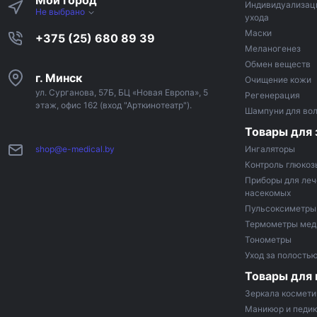
Мой город
Индивидуализац
Не выбрано
ухода
Маски
+375 (25) 680 89 39
Меланогенез
Обмен веществ
г. Минск
Очищение кожи
ул. Сурганова, 57Б, БЦ «Новая Европа», 5
Регенерация
этаж, офис 162 (вход "Арткинотеатр").
Шампуни для во
Товары для 
shop@e-medical.by
Ингаляторы
Контроль глюкоз
Приборы для леч
насекомых
Пульсоксиметры
Термометры мед
Тонометры
Уход за полостью
Товары для
Зеркала космети
Маникюр и педи