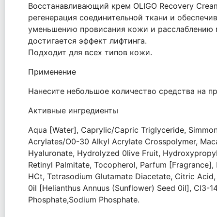
Восстанавливающий крем OLIGO Recovery Crea
регенерация соединительной ткани и обеспечи
уменьшению провисания кожи и расслаблению м
достигается эффект лифтинга.
Подходит для всех типов кожи.
Применение
Нанесите небольшое количество сред­ства на пр
Активные ингредиенты
Aqua [Water], Caprylic/Capric Triglyceride, Simmon
Acrylates/O0-30 Alkyl Acrylate Crosspolymer, Maca
Hyaluronate, Hydrolyzed 0live Fruit, Hydroxypropyl
Retinyl Palmitate, Tocopherol, Parfum [Fragrance],
HCt, Tetrasodium Glutamate Diacetate, Citric Acid,
0il [Helianthus Annuus (Sunflower) Seed 0il], Cl3-1
Phosphate,Sodium Phosphate.