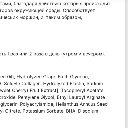
тами, благодаря действию которых происходит
акторов окружающей среды. Способствует
ческих морщин, и, таким образом,
 l раз или 2 раза в день (утром и вечером).
d 0il], Hydrolyzed Grape Fruit, Glycerin,
8, SoluЫe Collagen, Hydrolyzed Elastin, Sodium
weet Cherry) Fruit Extract], Tocopheryl Acetate,
roxide, Pentylene Glycol, Ethyl Lauroyl Arginate
ylglycerin, Polyacrylamide, Helianthus Annuus Seed
thyl Citrate, Potassium Sorbate, ВНА, Disodium