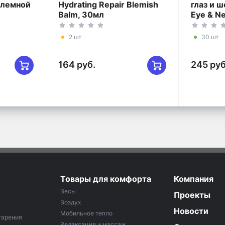
блемной
Hydrating Repair Blemish
глаз и ш
Balm, 30мл
Eye & N
2 шт
30 шт
164 руб.
245 руб
Товары для комфорта
Компания
Весы
Проекты
Воздух
Новости
Мобильное тепло
тарения
Релаксация и массаж