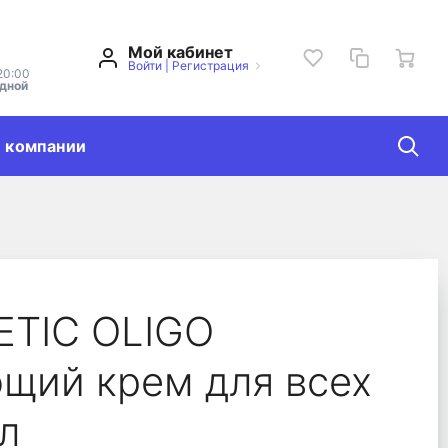
Мой кабинет
Войти
|
Регистрация
20:00
одной
 компании
ий крем для всех ти
ETIC OLIGO
щий крем для всех
л