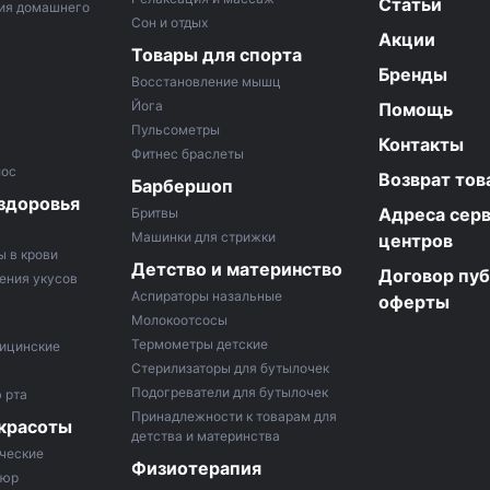
Статьи
ия домашнего
Сон и отдых
Акции
Товары для спорта
Бренды
Восстановление мышц
Йога
Помощь
Пульсометры
Контакты
Фитнес браслеты
лос
Возврат тов
Барбершоп
здоровья
Адреса сер
Бритвы
Машинки для стрижки
центров
ы в крови
Детство и материнство
Договор пу
ения укусов
Аспираторы назальные
оферты
Молокоотсосы
Термометры детские
ицинские
Стерилизаторы для бутылочек
Подогреватели для бутылочек
 рта
Принадлежности к товарам для
 красоты
детства и материнства
ческие
Физиотерапия
кюр