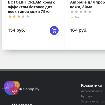
BOTOLIFT CREAM крем с
Ampoule для про
эффектом ботокса для
кожи, 30мл
всех типов кожи 75мл
9 шт
154 руб.
164 руб.
Косметика
Антиоксиданты
Бустеры
Защита от фотос