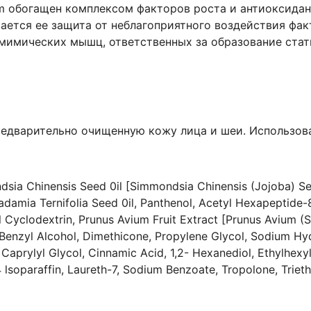
m обогащен комплексом факторов роста и антиоксидан
вается ее защита от небла­гоприятного воздействия ф
имических мышц, ответственных за образование стати
едварительно очищенную кожу лица и шеи. Использовать
dsia Chinensis Seed 0il [Simmondsia Chinensis (Jojoba) See
damia Ternifolia Seed 0il, Panthenol, Acetyl Hexapeptide-
 Cyclodextrin, Prunus Avium Fruit Extract [Prunus Avium (S
 Benzyl Alcohol, Dimethicone, Propylene Glycol, Sodium Hyd
 Caprylyl Glycol, Cinnamic Acid, 1,2- Hexanediol, Ethylhex
4 lsoparaffin, Laureth-7, Sodium Benzoate, Tropolone, Trie