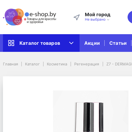
Мой город
Не выбрано
Акции
Статьи
Каталог товаров
Главная
Каталог
Косметика
Регенерация
Главная
Каталог
Косметика
Регенерация
Ζ7 - DERMAG
Ζ7 - DERMAGENETIC OLIGO восстанавливающий крем для всех типо
Ζ7 - DERMAGENETIC O