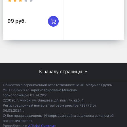
99 руб.
К началу страницы
Общество с ограниченной ответственностью «Е-Медикал Групп»
УНП 193527837, зарегистрировано Минским
горисполкомом 01.04.2021
220090 г. Минск, ул. Олешева, д.1, пом. 7н, каб. 4
Регистрационный номер в торговом реестре 723773 от
06.08.2024г.
© Все права защищены. Информация сайта защищена законом об
авторских правах.
Разработано в
АЛЬФА Системс