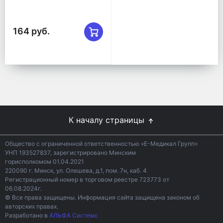
164 руб.
К началу страницы
Общество с ограниченной ответственностью «Е-Медикал Групп»
УНП 193527837, зарегистрировано Минским
горисполкомом 01.04.2021
220090 г. Минск, ул. Олешева, д.1, пом. 7н, каб. 4
Регистрационный номер в торговом реестре 723773 от
06.08.2024г.
© Все права защищены. Информация сайта защищена законом об
авторских правах.
Разработано в
АЛЬФА Системс