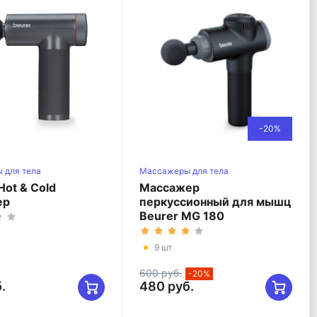
-20%
 для тела
Массажеры для тела
Hot & Cold
Массажер
ер
перкуcсионный для мышц
Beurer MG 180
9 шт
600 руб.
-20%
.
480 руб.