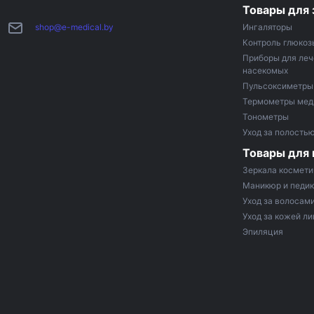
Товары для 
shop@e-medical.by
Ингаляторы
Контроль глюкоз
Приборы для леч
насекомых
Пульсоксиметры
Термометры мед
Тонометры
Уход за полостью
Товары для
Зеркала космети
Маникюр и педи
Уход за волосам
Уход за кожей ли
Эпиляция