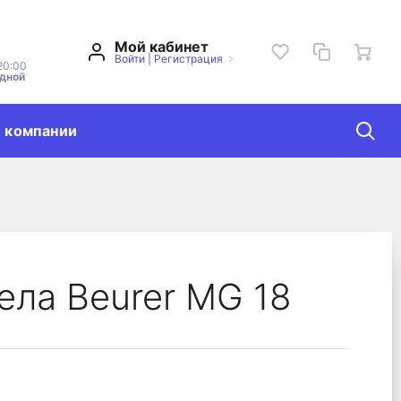
Мой кабинет
Войти
|
Регистрация
20:00
одной
 компании
ела Beurer MG 18