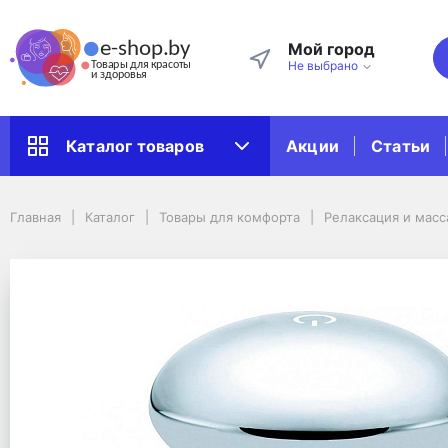
Мой город
Не выбрано
Акции
Статьи
Каталог товаров
Главная
Каталог
Товары для комфорта
Релаксация и массаж
Главная
Каталог
Товары для комфорта
Релаксация и мас
Массажеры для тела
Массажер для тела Beurer MG 18
Массажер для тела Be