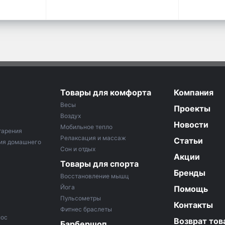
Товары для комфорта
Компания
Весы
Проекты
Воздух
Новости
Мобильное тепло
тарения
Релаксация и массаж
Статьи
ия домашнего
Сон и отдых
Акции
Товары для спорта
Бренды
Восстановление мышц
Йога
Помощь
Пульсометры
Контакты
Фитнес браслеты
лос
Возврат тов
Барбершоп