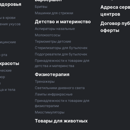
здоровья
Адреса сер
Бритвы
Машинки для стрижки
центров
ы в крови
Детство и материнство
Договор пу
ения укусов
Аспираторы назальные
оферты
Молокоотсосы
Термометры детские
ицинские
Стерилизаторы для бутылочек
Подогреватели для бутылочек
 рта
Принадлежности к товарам для
 красоты
детства и материнства
ческие
Физиотерапия
кюр
Тренажеры
и
Светильники дневного света
ца и тела
Лампы инфракрасные
Принадлежности к товарам для
физиотерапии
Миостимуляторы
Товары для животных