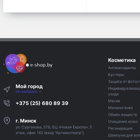
Косметика
Антиоксиданты
Бустеры
Защита от фотос
Мой город
Индивидуализац
Не выбрано
ухода
Маски
+375 (25) 680 89 39
Меланогенез
Обмен веществ
г. Минск
Очищение кожи
ул. Сурганова, 57Б, БЦ «Новая Европа», 5
Регенерация
этаж, офис 162 (вход "Арткинотеатр").
Шампуни для во