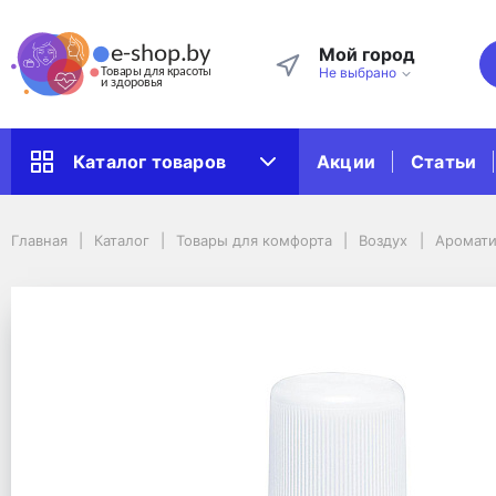
Мой город
Не выбрано
Акции
Статьи
Каталог товаров
Главная
Каталог
Товары для комфорта
Воздух
Главная
Каталог
Товары для комфорта
Воздух
Аромати
Ароматические масла
Водорастворимое масло ароматическое Harmony
Водорастворимое мас