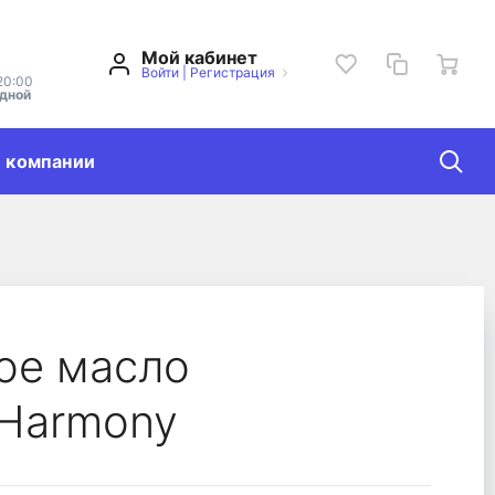
Мой кабинет
Войти
|
Регистрация
20:00
одной
 компании
rmony
ое масло
 Harmony