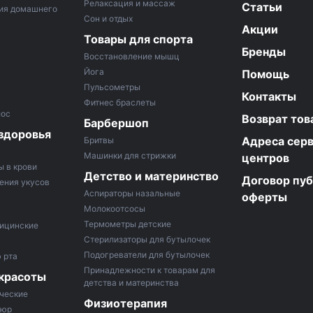
Релаксация и массаж
Статьи
ия домашнего
Сон и отдых
Акции
Товары для спорта
Бренды
Восстановление мышц
Йога
Помощь
Пульсометры
Контакты
Фитнес браслеты
лос
Возврат тов
Барбершоп
здоровья
Адреса сер
Бритвы
Машинки для стрижки
центров
ы в крови
Детство и материнство
Договор пу
ения укусов
Аспираторы назальные
оферты
Молокоотсосы
Термометры детские
ицинские
Стерилизаторы для бутылочек
Подогреватели для бутылочек
 рта
Принадлежности к товарам для
 красоты
детства и материнства
ческие
Физиотерапия
кюр