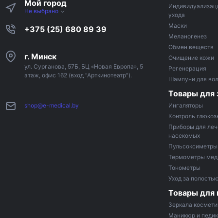
Мой город
Индивидуализац
Не выбрано
ухода
Маски
+375 (25) 680 89 39
Меланогенез
Обмен веществ
г. Минск
Очищение кожи
ул. Сурганова, 57Б, БЦ «Новая Европа», 5
Регенерация
этаж, офис 162 (вход "Арткинотеатр").
Шампуни для во
Товары для 
shop@e-medical.by
Ингаляторы
Контроль глюкоз
Приборы для леч
насекомых
Пульсоксиметры
Термометры мед
Тонометры
Уход за полостью
Товары для
Зеркала космети
Маникюр и педи