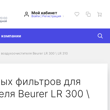
Мой кабинет
Войти
|
Регистрация
20:00
одной
 компании
воздухоочистителя Beurer LR 300 \ LR 310
тителя Beurer LR 300
ых фильтров для
ля Beurer LR 300 \