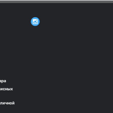
ара
висных
бличной