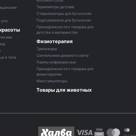
Молокоотсосы
Термометры детские
ицинские
Стерилизаторы для бутылочек
Подогреватели для бутылочек
 рта
Принадлежности к товарам для
 красоты
детства и материнства
ческие
Физиотерапия
кюр
Тренажеры
и
Светильники дневного света
ца и тела
Лампы инфракрасные
Принадлежности к товарам для
физиотерапии
Миостимуляторы
Товары для животных