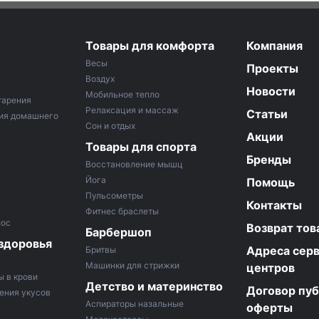
Товары для комфорта
Компания
Весы
Проекты
Воздух
Новости
Мобильное тепло
тарения
Релаксация и массаж
Статьи
ия домашнего
Сон и отдых
Акции
Товары для спорта
Бренды
Восстановление мышц
Йога
Помощь
Пульсометры
Контакты
Фитнес браслеты
лос
Возврат тов
Барбершоп
здоровья
Адреса сер
Бритвы
Машинки для стрижки
центров
ы в крови
Детство и материнство
Договор пу
ения укусов
Аспираторы назальные
оферты