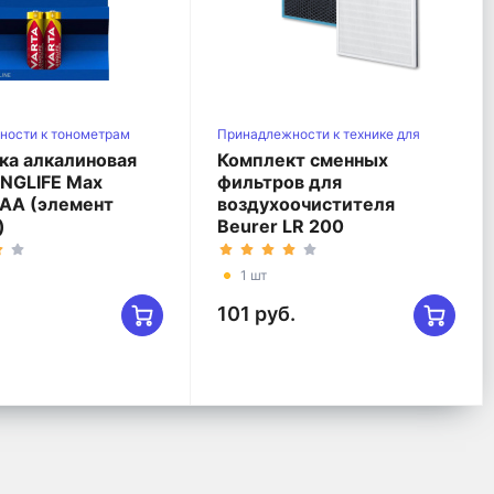
ности к тонометрам
Принадлежности к технике для
воздуха
ка алкалиновая
Комплект сменных
ONGLIFE Max
фильтров для
AA (элемент
воздухоочистителя
)
Beurer LR 200
1 шт
101 руб.