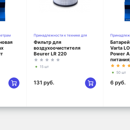
метрам
Принадлежности к технике для
Принадлеж
воздуха
новая
Фильтр для
Батарей
ax
воздухоочистителя
Varta L
нт
Beurer LR 220
Power A
питания
15 шт
50 шт
131 руб.
6 руб.