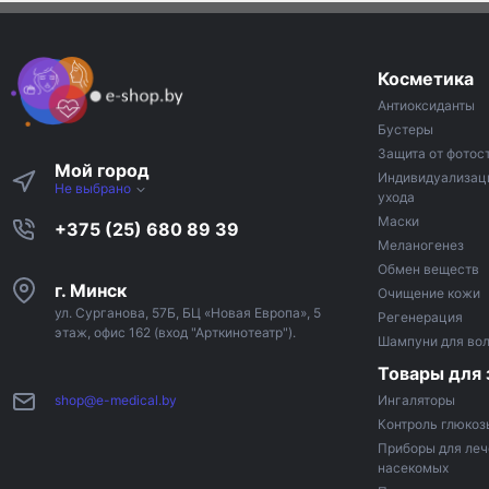
Косметика
Антиоксиданты
Бустеры
Защита от фотос
Мой город
Индивидуализац
Не выбрано
ухода
Маски
+375 (25) 680 89 39
Меланогенез
Обмен веществ
г. Минск
Очищение кожи
ул. Сурганова, 57Б, БЦ «Новая Европа», 5
Регенерация
этаж, офис 162 (вход "Арткинотеатр").
Шампуни для во
Товары для 
shop@e-medical.by
Ингаляторы
Контроль глюкоз
Приборы для леч
насекомых