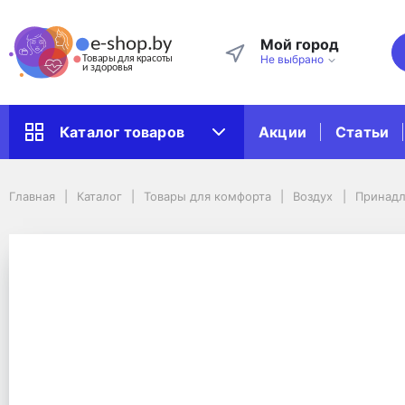
Мой город
Не выбрано
Акции
Статьи
Каталог товаров
Главная
Каталог
Товары для комфорта
Воздух
Главная
Каталог
Товары для комфорта
Воздух
Принадл
Принадлежности к технике для воздуха
Комплект сменных фильтров для воздухоочистителя Beurer LR 300 \
Комплект сменных фил