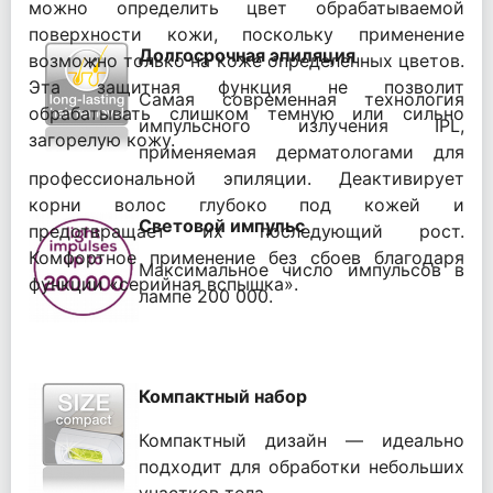
можно определить цвет обрабатываемой
поверхности кожи, поскольку применение
Долгосрочная эпиляция
возможно только на коже определенных цветов.
Эта защитная функция не позволит
Самая современная технология
обрабатывать слишком темную или сильно
импульсного излучения IPL,
загорелую кожу.
применяемая дерматологами для
профессиональной эпиляции. Деактивирует
корни волос глубоко под кожей и
Световой импульс
предотвращает их последующий рост.
Комфортное применение без сбоев благодаря
Максимальное число импульсов в
функции «серийная вспышка».
лампе 200 000.
Компактный набор
Компактный дизайн — идеально
подходит для обработки небольших