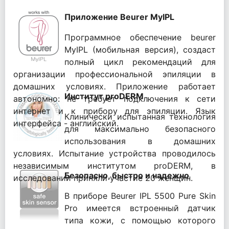
Приложение Beurer MyIPL
Программное обеспечение beurer
MyIPL (мобильная версия), создаст
полный цикл рекомендаций для
организации профессиональной эпиляции в
домашних условиях. Приложение работает
Институт proDERM
автономно: не требует подключения к сети
интернет и к прибору для эпиляции. Язык
Клинически испытанная технология
интерфейса - английский.
для максимально безопасного
использования в домашних
условиях. Испытание устройства проводилось
независимым институтом proDERM, в
Безопасно, быстро и надежно
исследовании приняли участие 20 женщин.
В приборе Beurer IPL 5500 Pure Skin
Pro имеется встроенный датчик
типа кожи, с помощью которого