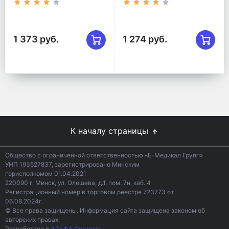
1 373 руб.
1 274 руб.
К началу страницы
Общество с ограниченной ответственностью «Е-Медикал Групп»
УНП 193527837, зарегистрировано Минским
горисполкомом 01.04.2021
220090 г. Минск, ул. Олешева, д.1, пом. 7н, каб. 4
Регистрационный номер в торговом реестре 723773 от
06.08.2024г.
© Все права защищены. Информация сайта защищена законом об
авторских правах.
Разработано в
АЛЬФА Системс