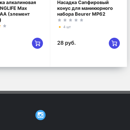
маникюра и педикюра
ка алкалиновая
Насадка Сапфировый
ONGLIFE Max
конус для маникюрного
AA (элемент
набора Beurer МР62
)
4 шт
28 руб.