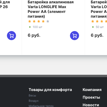
й для
Батарейка алкалиновая
Батарей
P 26
Varta LONGLIFE Max
Varta L
Power AA (элемент
Power A
питания)
питания
100 шт
50 шт
6 руб.
6 руб.
Товары для комфорта
Компания
Весы
Проекты
Воздух
Новости
Мобильное тепло