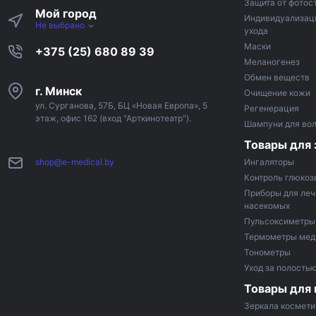
Защита от фотос
Мой город
Индивидуализац
Не выбрано
ухода
Маски
+375 (25) 680 89 39
Меланогенез
Обмен веществ
г. Минск
Очищение кожи
ул. Сурганова, 57Б, БЦ «Новая Европа», 5
Регенерация
этаж, офис 162 (вход "Арткинотеатр").
Шампуни для во
Товары для 
shop@e-medical.by
Ингаляторы
Контроль глюкоз
Приборы для леч
насекомых
Пульсоксиметры
Термометры мед
Тонометры
Уход за полостью
Товары для
Зеркала космети