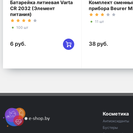
маникюра и педикюра
Батарейка литиевая Varta
Комплект сменны
CR 2032 (Элемент
прибора Beurer M
питания)
11 шт
100 шт
6 руб.
38 руб.
Косметика
Антиоксиданты
Бустеры