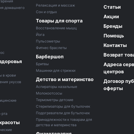
тарения
Релаксация и массаж
Статьи
ия домашнего
Сон и отдых
Акции
Товары для спорта
Бренды
Восстановление мышц
Йога
Помощь
Пульсометры
Контакты
Фитнес браслеты
лос
Возврат тов
Барбершоп
здоровья
Адреса сер
Бритвы
Машинки для стрижки
центров
ы в крови
Детство и материнство
Договор пу
ения укусов
Аспираторы назальные
оферты
Молокоотсосы
Термометры детские
ицинские
Стерилизаторы для бутылочек
Подогреватели для бутылочек
 рта
Принадлежности к товарам для
 красоты
детства и материнства
ческие
Физиотерапия