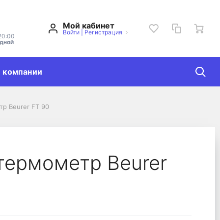
Мой кабинет
Войти
|
Регистрация
20:00
одной
 компании
р Beurer FT 90
термометр Beurer