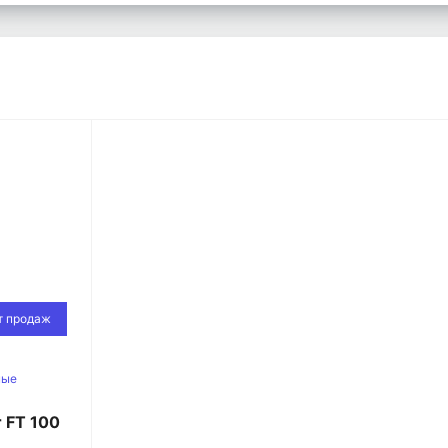
т продаж
ные
 FT 100