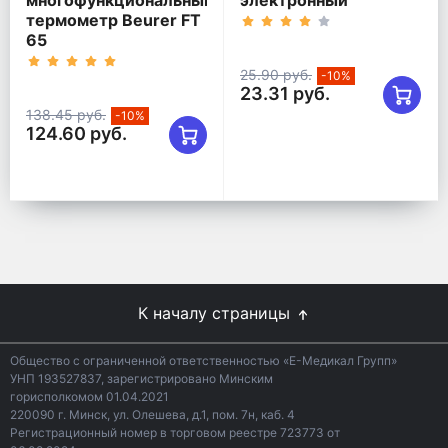
многофункциональный
электронный
термометр Beurer FT
65
25.90 руб.
-10%
23.31 руб.
138.45 руб.
-10%
124.60 руб.
К началу страницы
Общество с ограниченной ответственностью «Е-Медикал Групп»
УНП 193527837, зарегистрировано Минским
горисполкомом 01.04.2021
220090 г. Минск, ул. Олешева, д.1, пом. 7н, каб. 4
Регистрационный номер в торговом реестре 723773 от