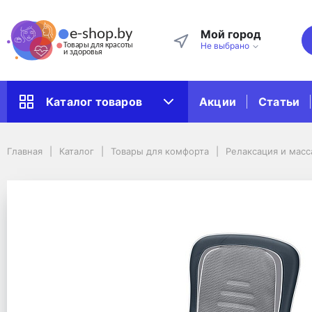
Мой город
Не выбрано
Акции
Статьи
Каталог товаров
Главная
Каталог
Товары для комфорта
Релаксация и массаж
Главная
Каталог
Товары для комфорта
Релаксация и мас
Накидки массажные
Массажная накидка шиацу на сиденье Beurer MG 315
Массажная накидка ш