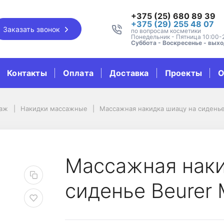
+375 (25) 680 89 39
+375 (29) 255 48 07
Заказать звонок
по вопросам косметики
Понедельник - Пятница 10:00-
Суббота - Воскресенье - вых
Контакты
Оплата
Доставка
Проекты
О
саж
Накидки массажные
Массажная накидка шиацу на сиденье
иацу на сиденье Beur
Массажная наки
сиденье Beurer