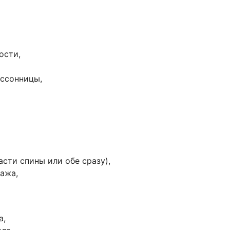
ости,
ессонницы,
сти спины или обе сразу),
ажа,
а,