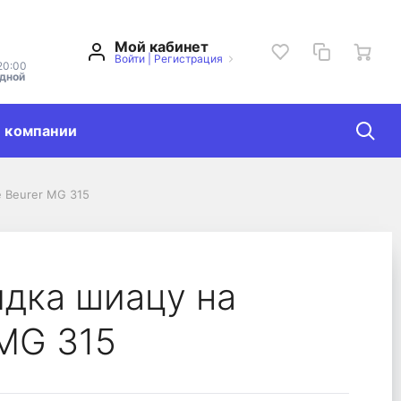
Мой кабинет
Войти
|
Регистрация
20:00
одной
 компании
 Beurer MG 315
er MG 315
дка шиацу на
 MG 315