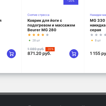
-20%
Снятие стресса
Накидки м
я
Коврик для йоги с
MG 330
подогревом и массажем
накидка
Beurer MG 280
серая
28 шт
8 шт
1 089 руб.
-20%
871.20 руб.
1 155 р