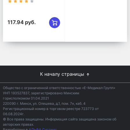
117.94 руб.
К началу страницы
Общество с ограниченной ответственностью «Е-Медикал Групп»
УНП 193527837, зарегистрировано Минским
горисполкомом 01.04.2021
220090 г. Минск, ул. Олешева, д.1, пом. 7н, каб. 4
Регистрационный номер в торговом реестре 723773 от
06.08.2024г.
© Все права защищены. Информация сайта защищена законом об
авторских правах.
Разработано в
АЛЬФА Системс